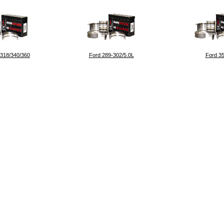
 318/340/360
Ford 289-302/5.0L
Ford 3